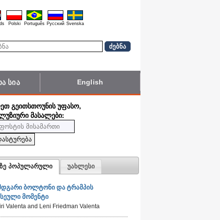
ds
Polski
Português
Pyccĸий
Svenska
ა სია
English
ᲦᲔᲗ ᲒᲔᲘᲗᲡᲗᲝᲣᲜᲘᲡ ᲣᲤᲐᲡᲝ,
ᲚᲣᲖᲘᲣᲠᲘ ᲛᲐᲡᲐᲚᲔᲑᲘ:
ზე პოპულარული
უახლესი
მდგარი ბოლტონი და ტრამპის
ასეული მომენტი
iri Valenta and Leni Friedman Valenta