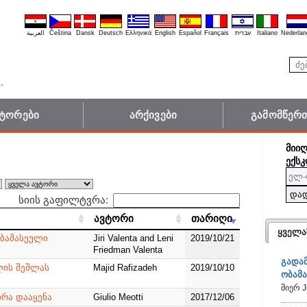
العربية
Čeština
Dansk
Deutsch
Ελληνικά
English
Español
Français
עברית
Italiano
Nederlan
ვტორები
არქივები
გამომწერთ
ᲛᲘᲘ
ᲔᲥᲡᲙ
სიის გაფილტვრა:
ავტორი
ავტორი
თარიღი
თარიღი
ყველა
ბამასეული
Jiri Valenta and Leni
2019/10/21
Friedman Valenta
გადა
ლის შეშლას
Majid Rafizadeh
2019/10/10
ობამ
მიერ J
ირა დააყენა
Giulio Meotti
2017/12/06