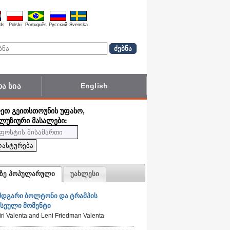
ds
Polski
Português
Pyccĸий
Svenska
ა სია
English
ᲦᲔᲗ ᲒᲔᲘᲗᲡᲗᲝᲣᲜᲘᲡ ᲣᲤᲐᲡᲝ,
ᲚᲣᲖᲘᲣᲠᲘ ᲛᲐᲡᲐᲚᲔᲑᲘ:
ზე პოპულარული
უახლესი
მდგარი ბოლტონი და ტრამპის
ასეული მომენტი
iri Valenta and Leni Friedman Valenta