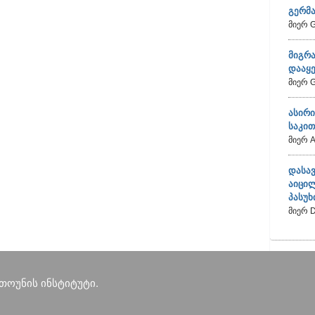
გერმა
მიერ G
მიგრა
დააყ
მიერ G
ასირ
საკით
მიერ A
დასა
აიცი
პასუ
მიერ D
თოუნის ინსტიტუტი.