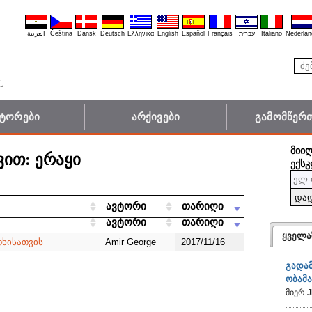
العربية
Čeština
Dansk
Deutsch
Ελληνικά
English
Español
Français
עברית
Italiano
Nederlan
ვტორები
არქივები
გამომწერთ
ᲛᲘᲘ
ვით:
ერაყი
ᲔᲥᲡᲙ
სიის გაფილტვრა:
ავტორი
თარიღი
ავტორი
თარიღი
ყველა
ხისათვის
Amir George
2017/11/16
გადა
ობამ
მიერ J